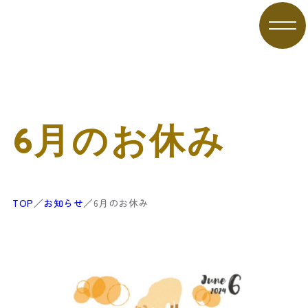
6月のお休み
紹介
コンセプト
About
Concept
ラインナップ
お店の１日
Lineup
Daily
TOP
／
お知らせ
／
6月のお休み
お知らせ
基本情報
News
Information